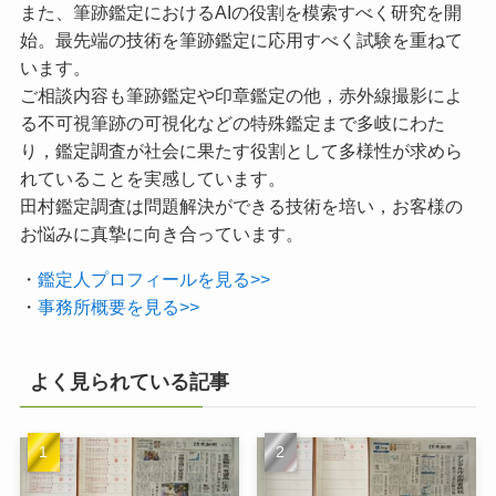
また、筆跡鑑定におけるAIの役割を模索すべく研究を開
始。最先端の技術を筆跡鑑定に応用すべく試験を重ねて
います。
ご相談内容も筆跡鑑定や印章鑑定の他，赤外線撮影によ
る不可視筆跡の可視化などの特殊鑑定まで多岐にわた
り，鑑定調査が社会に果たす役割として多様性が求めら
れていることを実感しています。
田村鑑定調査は問題解決ができる技術を培い，お客様の
お悩みに真摯に向き合っています。
・
鑑定人プロフィールを見る>>
・
事務所概要を見る>>
よく見られている記事