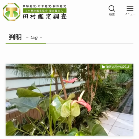
検索
メニュー
判明
– tag –
筆跡試料作成2018