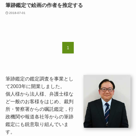
筆跡鑑定で絵画の作者を推定する
2018-07-01
1
筆跡鑑定の鑑定調査を事業とし
て2003年に開業しました。
個人様から法人様、弁護士様な
ど一般のお客様をはじめ、裁判
所・警察署からの嘱託鑑定，行
政機関や報道各社等からの筆跡
鑑定にも鋭意取り組んでいま
す。