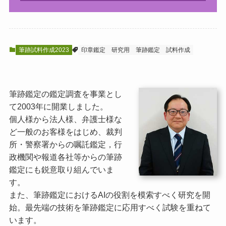
筆跡試料作成2023
印章鑑定
研究用
筆跡鑑定
試料作成
筆跡鑑定の鑑定調査を事業とし
て2003年に開業しました。
個人様から法人様、弁護士様な
ど一般のお客様をはじめ、裁判
所・警察署からの嘱託鑑定，行
政機関や報道各社等からの筆跡
鑑定にも鋭意取り組んでいま
す。
また、筆跡鑑定におけるAIの役割を模索すべく研究を開
始。最先端の技術を筆跡鑑定に応用すべく試験を重ねて
います。