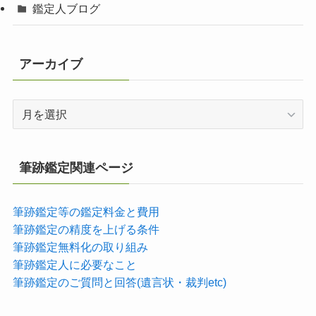
鑑定人ブログ
アーカイブ
ア
ー
カ
イ
筆跡鑑定関連ページ
ブ
筆跡鑑定等の鑑定料金と費用
筆跡鑑定の精度を上げる条件
筆跡鑑定無料化の取り組み
筆跡鑑定人に必要なこと
筆跡鑑定のご質問と回答(遺言状・裁判etc)