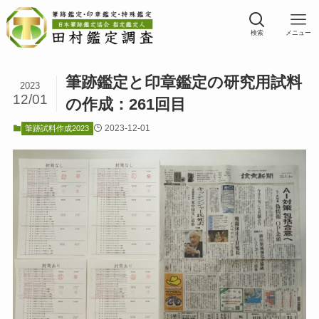
検索
メニュー
筆跡鑑定と印章鑑定の研究用試料
2023
12/01
の作成：261回目
2023-12-01
筆跡試料作成2023