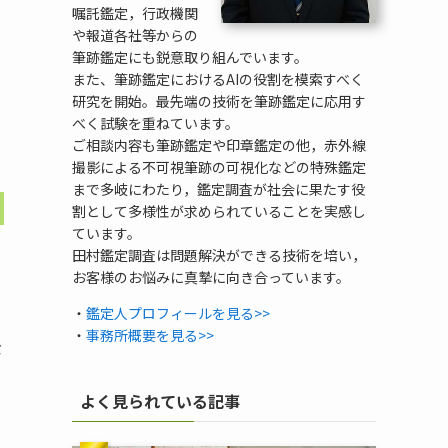
嘱託鑑定，行政機関
や報道各社等からの
筆跡鑑定にも鋭意取り組んでいます。
また、筆跡鑑定におけるAIの役割を模索すべく
研究を開始。最先端の技術を筆跡鑑定に応用す
べく試験を重ねています。
ご相談内容も筆跡鑑定や印章鑑定の他，赤外線
撮影による不可視筆跡の可視化などの特殊鑑定
まで多岐にわたり，鑑定調査が社会に果たす役
割として多様性が求められていることを実感し
ています。
田村鑑定調査は問題解決ができる技術を培い，
お客様のお悩みに真摯に向き合っています。
・
鑑定人プロフィールを見る>>
・
事務所概要を見る>>
な
よく見られている記事