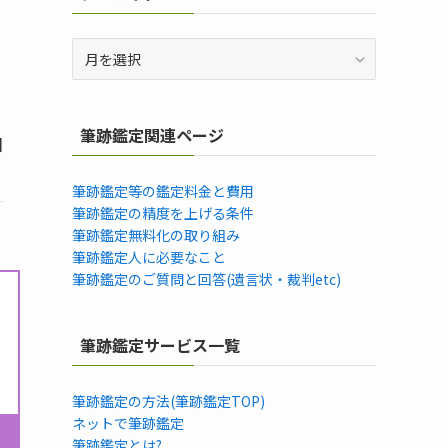
ア
ー
。
カ
イ
筆跡鑑定関連ページ
ブ
日
筆跡鑑定等の鑑定料金と費用
筆跡鑑定の精度を上げる条件
筆跡鑑定無料化の取り組み
筆跡鑑定人に必要なこと
筆跡鑑定のご質問と回答(遺言状・裁判etc)
筆跡鑑定サービス一覧
筆跡鑑定の方法(筆跡鑑定TOP)
ネットで筆跡鑑定
筆跡鑑定とは?