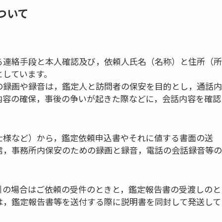
ついて
る連絡手段と本人確認及び，依頼人氏名（名称）と住所（所
としています。
の録画や録音は，鑑定人と訪問者の保安を目的とし，通話内
内容の確保，事後の争いが起きた際などに，会話内容を確認
士様など）から，鑑定依頼申込書やそれに値する書面の送
信，事務所内保安のための録画と録音，電話の会話録音等の
引の場合はご依頼の受件のときと，鑑定報告書の受渡しのと
は，鑑定報告書等を送付する際に説明書を同封して発送して