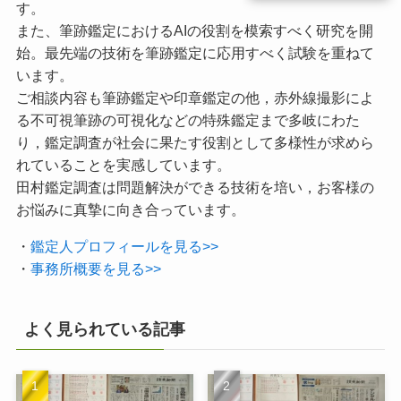
す。
また、筆跡鑑定におけるAIの役割を模索すべく研究を開
始。最先端の技術を筆跡鑑定に応用すべく試験を重ねて
います。
ご相談内容も筆跡鑑定や印章鑑定の他，赤外線撮影によ
る不可視筆跡の可視化などの特殊鑑定まで多岐にわた
り，鑑定調査が社会に果たす役割として多様性が求めら
れていることを実感しています。
田村鑑定調査は問題解決ができる技術を培い，お客様の
お悩みに真摯に向き合っています。
・
鑑定人プロフィールを見る>>
・
事務所概要を見る>>
よく見られている記事