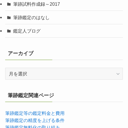
筆跡試料作成録～2017
筆跡鑑定のはなし
鑑定人ブログ
アーカイブ
ア
ー
カ
イ
筆跡鑑定関連ページ
ブ
筆跡鑑定等の鑑定料金と費用
筆跡鑑定の精度を上げる条件
筆跡鑑定無料化の取り組み