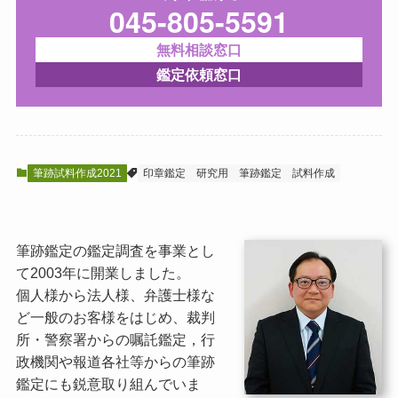
045-805-5591
無料相談窓口
鑑定依頼窓口
筆跡試料作成2021
印章鑑定
研究用
筆跡鑑定
試料作成
筆跡鑑定の鑑定調査を事業とし
て2003年に開業しました。
個人様から法人様、弁護士様な
ど一般のお客様をはじめ、裁判
所・警察署からの嘱託鑑定，行
政機関や報道各社等からの筆跡
鑑定にも鋭意取り組んでいま