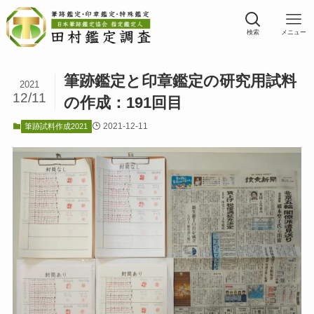
検索
メニュー
筆跡鑑定と印章鑑定の研究用試料
2021
12/11
の作成：191回目
2021-12-11
筆跡試料作成2021