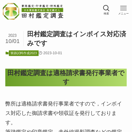
検索
メニュー
田村鑑定調査はインボイス対応済
2023
10/01
みです
2023-10-01
筆跡試料作成2023
田村鑑定調査は適格請求書発行事業者で
す
弊所は適格請求書発行事業者ですので，インボイ
ス対応した御請求書や領収証を発行しておりま
す。