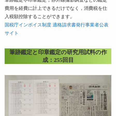
筆跡鑑定や印章鑑定，赤外線撮影調査などの鑑定
費用を経費に計上できるだけでなく，消費税を仕
入税額控除することができます。
国税庁インボイス制度 適格請求書発行事業者公表
サイト
筆跡鑑定と印章鑑定の研究用試料の作
成：255回目