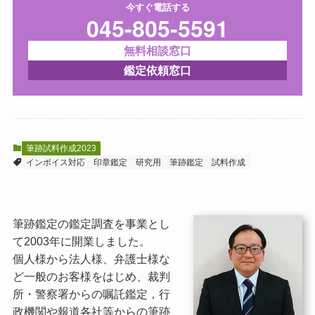
今すぐ電話する
045-805-5591
無料相談窓口
鑑定依頼窓口
筆跡試料作成2023
インボイス対応
印章鑑定
研究用
筆跡鑑定
試料作成
筆跡鑑定の鑑定調査を事業とし
て2003年に開業しました。
個人様から法人様、弁護士様な
ど一般のお客様をはじめ、裁判
所・警察署からの嘱託鑑定，行
政機関や報道各社等からの筆跡