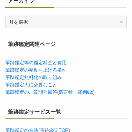
アーカイブ
ア
ー
カ
イ
筆跡鑑定関連ページ
ブ
筆跡鑑定等の鑑定料金と費用
筆跡鑑定の精度を上げる条件
筆跡鑑定無料化の取り組み
筆跡鑑定人に必要なこと
筆跡鑑定のご質問と回答(遺言状・裁判etc)
筆跡鑑定サービス一覧
筆跡鑑定の方法(筆跡鑑定TOP)