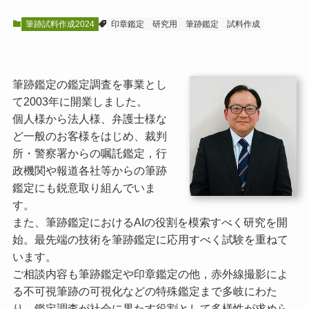
筆跡試料作成2024
印章鑑定
研究用
筆跡鑑定
試料作成
筆跡鑑定の鑑定調査を事業とし
て2003年に開業しました。
個人様から法人様、弁護士様な
ど一般のお客様をはじめ、裁判
所・警察署からの嘱託鑑定，行
政機関や報道各社等からの筆跡
鑑定にも鋭意取り組んでいま
す。
また、筆跡鑑定におけるAIの役割を模索すべく研究を開
始。最先端の技術を筆跡鑑定に応用すべく試験を重ねて
います。
ご相談内容も筆跡鑑定や印章鑑定の他，赤外線撮影によ
る不可視筆跡の可視化などの特殊鑑定まで多岐にわた
り，鑑定調査が社会に果たす役割として多様性が求めら