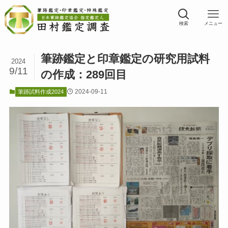
検索
メニュー
筆跡鑑定と印章鑑定の研究用試料
2024
9/11
の作成：289回目
2024-09-11
筆跡試料作成2024