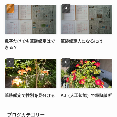
数字だけでも筆跡鑑定はで
筆跡鑑定人になるには
きる？
筆跡鑑定で性別を見分ける
A.I（人工知能）で筆跡診断
ブログカテゴリー