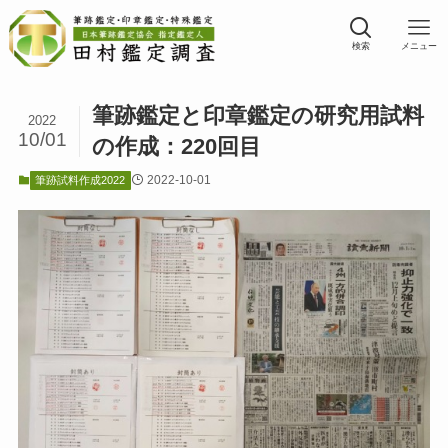
検索
メニュー
筆跡鑑定と印章鑑定の研究用試料
2022
10/01
の作成：220回目
2022-10-01
筆跡試料作成2022