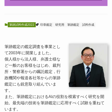
筆跡試料作成2022
印章鑑定
研究用
筆跡鑑定
試料作成
筆跡鑑定の鑑定調査を事業とし
て2003年に開業しました。
個人様から法人様、弁護士様な
ど一般のお客様をはじめ、裁判
所・警察署からの嘱託鑑定，行
政機関や報道各社等からの筆跡
鑑定にも鋭意取り組んでいま
す。
また、筆跡鑑定におけるAIの役割を模索すべく研究を開
始。最先端の技術を筆跡鑑定に応用すべく試験を重ねて
います。