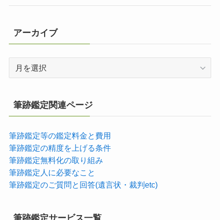
アーカイブ
ア
ー
カ
イ
筆跡鑑定関連ページ
ブ
筆跡鑑定等の鑑定料金と費用
筆跡鑑定の精度を上げる条件
筆跡鑑定無料化の取り組み
筆跡鑑定人に必要なこと
筆跡鑑定のご質問と回答(遺言状・裁判etc)
筆跡鑑定サービス一覧