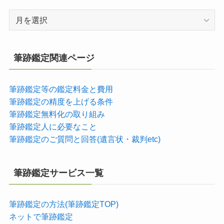
ア
ー
カ
イ
筆跡鑑定関連ページ
ブ
筆跡鑑定等の鑑定料金と費用
筆跡鑑定の精度を上げる条件
筆跡鑑定無料化の取り組み
筆跡鑑定人に必要なこと
筆跡鑑定のご質問と回答(遺言状・裁判etc)
筆跡鑑定サービス一覧
筆跡鑑定の方法(筆跡鑑定TOP)
ネットで筆跡鑑定