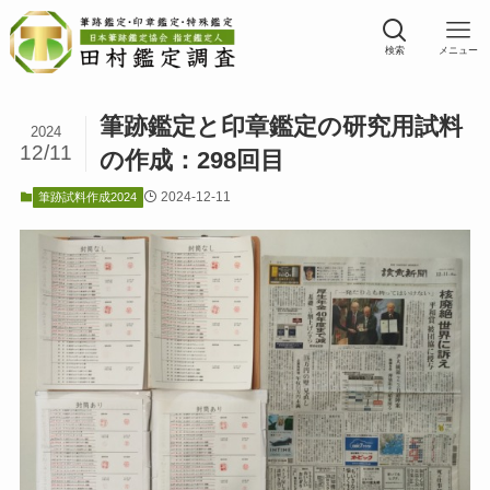
検索
メニュー
筆跡鑑定と印章鑑定の研究用試料
2024
12/11
の作成：298回目
2024-12-11
筆跡試料作成2024