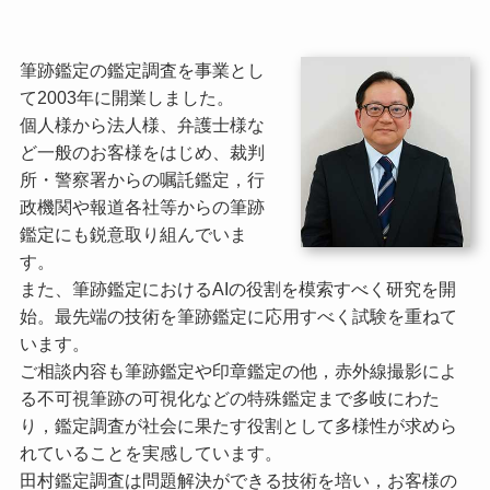
筆跡鑑定の鑑定調査を事業とし
て2003年に開業しました。
個人様から法人様、弁護士様な
ど一般のお客様をはじめ、裁判
所・警察署からの嘱託鑑定，行
政機関や報道各社等からの筆跡
鑑定にも鋭意取り組んでいま
す。
また、筆跡鑑定におけるAIの役割を模索すべく研究を開
始。最先端の技術を筆跡鑑定に応用すべく試験を重ねて
います。
ご相談内容も筆跡鑑定や印章鑑定の他，赤外線撮影によ
る不可視筆跡の可視化などの特殊鑑定まで多岐にわた
り，鑑定調査が社会に果たす役割として多様性が求めら
れていることを実感しています。
田村鑑定調査は問題解決ができる技術を培い，お客様の