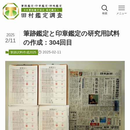
検索
メニュー
筆跡鑑定と印章鑑定の研究用試料
2025
2/11
の作成：304回目
2025-02-11
筆跡試料作成2025