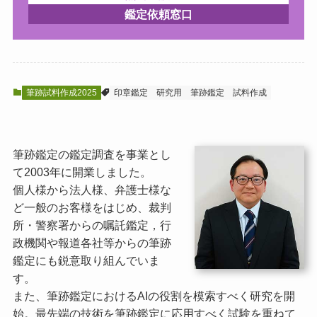
鑑定依頼窓口
筆跡試料作成2025
印章鑑定
研究用
筆跡鑑定
試料作成
筆跡鑑定の鑑定調査を事業とし
て2003年に開業しました。
個人様から法人様、弁護士様な
ど一般のお客様をはじめ、裁判
所・警察署からの嘱託鑑定，行
政機関や報道各社等からの筆跡
鑑定にも鋭意取り組んでいま
す。
また、筆跡鑑定におけるAIの役割を模索すべく研究を開
始。最先端の技術を筆跡鑑定に応用すべく試験を重ねて