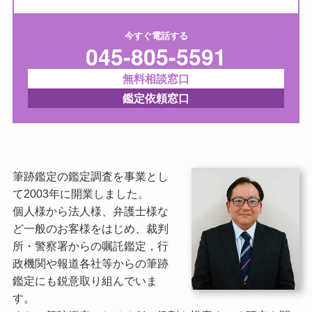
今すぐ電話する
045-805-5591
無料相談窓口
鑑定依頼窓口
筆跡鑑定の鑑定調査を事業とし
て2003年に開業しました。
個人様から法人様、弁護士様な
ど一般のお客様をはじめ、裁判
所・警察署からの嘱託鑑定，行
政機関や報道各社等からの筆跡
鑑定にも鋭意取り組んでいま
す。