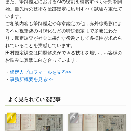
また、筆跡鑑定におけるAIの役割を模索すべく研究を開
始。最先端の技術を筆跡鑑定に応用すべく試験を重ねて
います。
ご相談内容も筆跡鑑定や印章鑑定の他，赤外線撮影によ
る不可視筆跡の可視化などの特殊鑑定まで多岐にわた
り，鑑定調査が社会に果たす役割として多様性が求めら
れていることを実感しています。
田村鑑定調査は問題解決ができる技術を培い，お客様の
お悩みに真摯に向き合っています。
・
鑑定人プロフィールを見る>>
・
事務所概要を見る>>
よく見られている記事