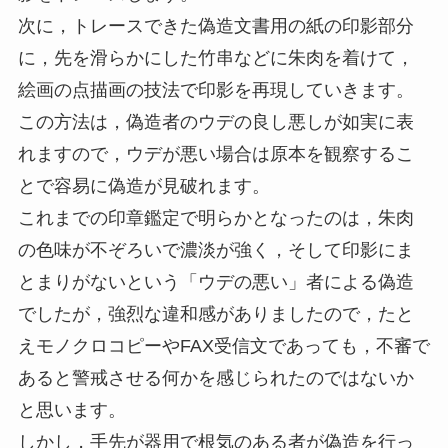
次に，トレースできた偽造文書用の紙の印影部分
に，先を滑らかにした竹串などに朱肉を着けて，
絵画の点描画の技法で印影を再現していきます。
この方法は，偽造者のウデの良し悪しが如実に表
れますので，ウデが悪い場合は原本を観察するこ
とで容易に偽造が見破れます。
これまでの印章鑑定で明らかとなったのは，朱肉
の色味が不ぞろいで濃淡が強く，そして印影にま
とまりがないという「ウデの悪い」者による偽造
でしたが，強烈な違和感がありましたので，たと
えモノクロコピーやFAX受信文であっても，不審で
あると警戒させる何かを感じられたのではないか
と思います。
しかし，手先が器用で根気のある者が偽造を行っ