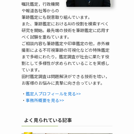
嘱託鑑定，行政機関
や報道各社等からの
筆跡鑑定にも鋭意取り組んでいます。
また、筆跡鑑定におけるAIの役割を模索すべく
研究を開始。最先端の技術を筆跡鑑定に応用す
べく試験を重ねています。
ご相談内容も筆跡鑑定や印章鑑定の他，赤外線
撮影による不可視筆跡の可視化などの特殊鑑定
まで多岐にわたり，鑑定調査が社会に果たす役
割として多様性が求められていることを実感し
ています。
田村鑑定調査は問題解決ができる技術を培い，
お客様のお悩みに真摯に向き合っています。
・
鑑定人プロフィールを見る>>
・
事務所概要を見る>>
よく見られている記事