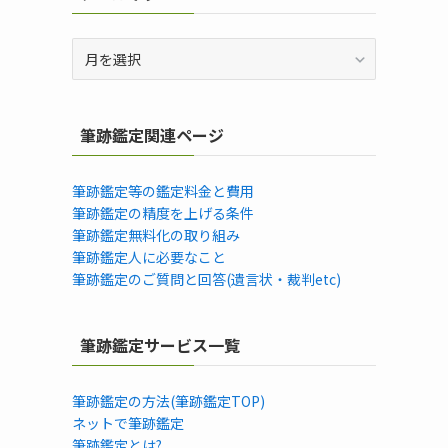
ア
ー
カ
イ
筆跡鑑定関連ページ
ブ
筆跡鑑定等の鑑定料金と費用
筆跡鑑定の精度を上げる条件
筆跡鑑定無料化の取り組み
筆跡鑑定人に必要なこと
筆跡鑑定のご質問と回答(遺言状・裁判etc)
筆跡鑑定サービス一覧
筆跡鑑定の方法(筆跡鑑定TOP)
ネットで筆跡鑑定
筆跡鑑定とは?