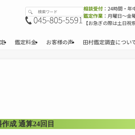
相談受付
：24時間・年
鑑定作業
：月曜日〜金曜日
【お急ぎの際は土日祝
定
鑑定料金
お客様の声
田村鑑定調査につい
作成 通算24回目