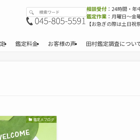
相談受付
：24時間・年
鑑定作業
：月曜日〜金曜日
【お急ぎの際は土日祝
定
鑑定料金
お客様の声
田村鑑定調査につい
鑑定人ブログ