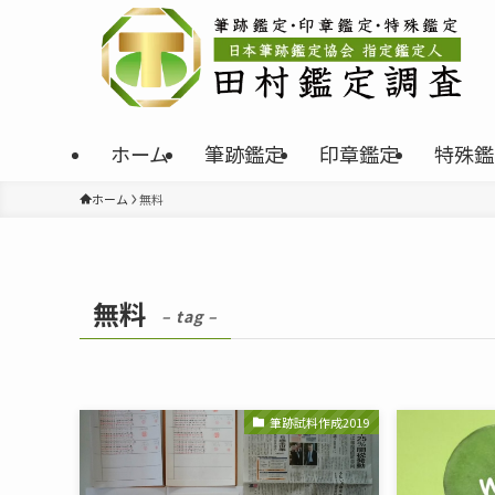
ホーム
筆跡鑑定
印章鑑定
特殊鑑
ホーム
無料
無料
– tag –
筆跡試料作成2019