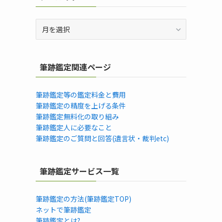
ア
ー
カ
イ
筆跡鑑定関連ページ
ブ
筆跡鑑定等の鑑定料金と費用
筆跡鑑定の精度を上げる条件
筆跡鑑定無料化の取り組み
筆跡鑑定人に必要なこと
筆跡鑑定のご質問と回答(遺言状・裁判etc)
筆跡鑑定サービス一覧
筆跡鑑定の方法(筆跡鑑定TOP)
ネットで筆跡鑑定
筆跡鑑定とは?