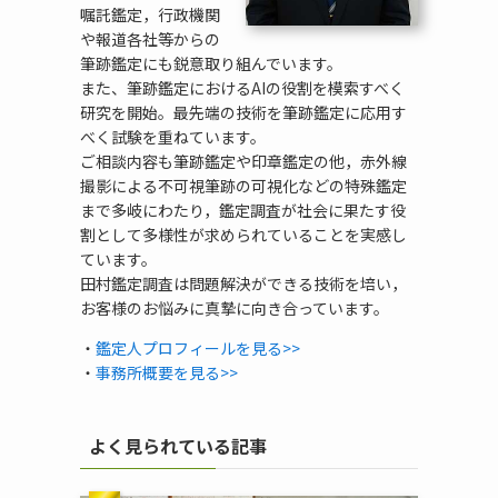
嘱託鑑定，行政機関
や報道各社等からの
筆跡鑑定にも鋭意取り組んでいます。
また、筆跡鑑定におけるAIの役割を模索すべく
研究を開始。最先端の技術を筆跡鑑定に応用す
べく試験を重ねています。
ご相談内容も筆跡鑑定や印章鑑定の他，赤外線
撮影による不可視筆跡の可視化などの特殊鑑定
まで多岐にわたり，鑑定調査が社会に果たす役
割として多様性が求められていることを実感し
ています。
田村鑑定調査は問題解決ができる技術を培い，
お客様のお悩みに真摯に向き合っています。
・
鑑定人プロフィールを見る>>
・
事務所概要を見る>>
よく見られている記事