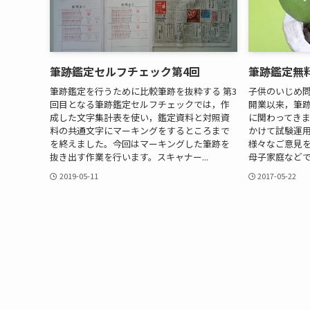
筆跡鑑定セルフチェック第4回
筆跡鑑定無
筆跡鑑定を行うために比較筆跡を抜粋する 第3
子供のいじめ問
回目となる筆跡鑑定セルフチェックでは，作
開業以来，筆
成した文字集計表を使い，鑑定資料と対照資
に関わってきま
料の共通文字にマーキングをするところまで
かけて試験運
を終えました。今回はマーキングした筆跡を
様々なご意見
抜き出す作業を行います。スキャナー...
母子家庭などで
2019-05-11
2017-05-22