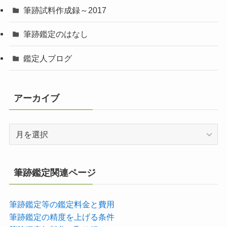
筆跡試料作成録～2017
筆跡鑑定のはなし
鑑定人ブログ
アーカイブ
ア
ー
カ
イ
筆跡鑑定関連ページ
ブ
筆跡鑑定等の鑑定料金と費用
筆跡鑑定の精度を上げる条件