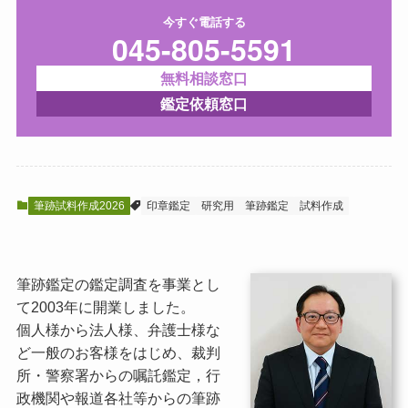
今すぐ電話する
045-805-5591
無料相談窓口
鑑定依頼窓口
筆跡試料作成2026
印章鑑定
研究用
筆跡鑑定
試料作成
筆跡鑑定の鑑定調査を事業とし
て2003年に開業しました。
個人様から法人様、弁護士様な
ど一般のお客様をはじめ、裁判
所・警察署からの嘱託鑑定，行
政機関や報道各社等からの筆跡