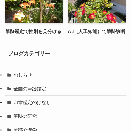
筆跡鑑定で性別を見分ける
A.I（人工知能）で筆跡診断
ブログカテゴリー
おしらせ
全国の筆跡鑑定
印章鑑定のはなし
筆跡の研究
筆跡心理学